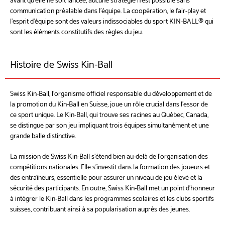
avant qu’elle ne soit lancée, aucune stratégie n’est possible sans
communication préalable dans l’équipe. La coopération, le fair-play et
l’esprit d’équipe sont des valeurs indissociables du sport KIN-BALL® qui
sont les éléments constitutifs des règles du jeu.
Histoire de Swiss Kin-Ball
Swiss Kin-Ball, l'organisme officiel responsable du développement et de
la promotion du Kin-Ball en Suisse, joue un rôle crucial dans l'essor de
ce sport unique. Le Kin-Ball, qui trouve ses racines au Québec, Canada,
se distingue par son jeu impliquant trois équipes simultanément et une
grande balle distinctive.
La mission de Swiss Kin-Ball s'étend bien au-delà de l'organisation des
compétitions nationales. Elle s'investit dans la formation des joueurs et
des entraîneurs, essentielle pour assurer un niveau de jeu élevé et la
sécurité des participants. En outre, Swiss Kin-Ball met un point d'honneur
à intégrer le Kin-Ball dans les programmes scolaires et les clubs sportifs
suisses, contribuant ainsi à sa popularisation auprès des jeunes.