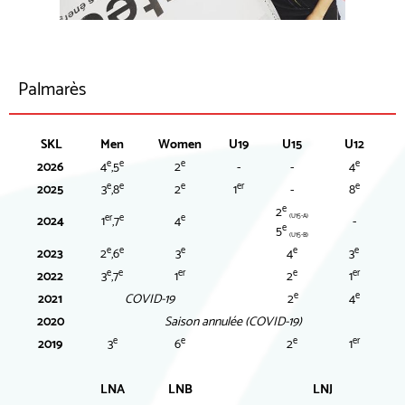
Palmarès
SKL
Men
Women
U19
U15
U12
e
e
e
e
2026
4
,5
2
-
-
4
e
e
e
er
e
2025
3
,8
2
1
-
8
e
2
er
e
e
(U15-A)
2024
1
,7
4
-
e
5
(U15-B)
e
e
e
e
e
2023
2
,6
3
4
3
e
e
er
e
er
2022
3
,7
1
2
1
e
e
2021
COVID-19
2
4
2020
Saison annulée (COVID-19)
e
e
e
er
2019
3
6
2
1
LNA
LNB
LNJ