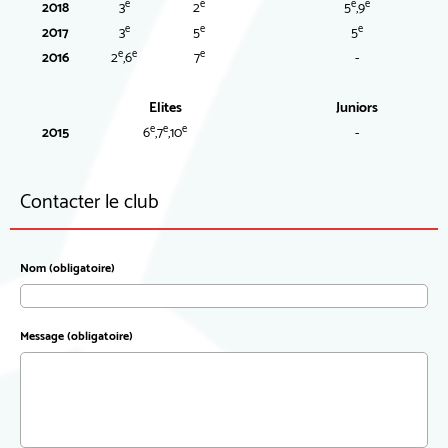
e
e
e
e
2018
3
2
5
,9
e
e
e
2017
3
5
5
e
e
e
2016
2
,6
7
-
Elites
Juniors
e
e
e
2015
6
,7
,10
-
Contacter le club
Nom (obligatoire)
Message (obligatoire)