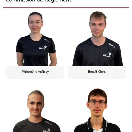
Philomène Vuffray
Benoît Clerc