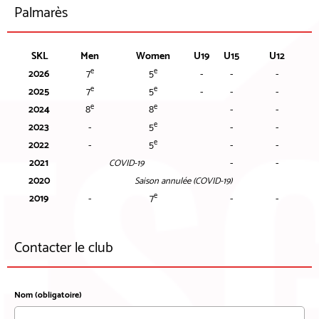
Palmarès
SKL
Men
Women
U19
U15
U12
e
e
2026
7
5
-
-
-
e
e
2025
7
5
-
-
-
e
e
2024
8
8
-
-
e
2023
-
5
-
-
e
2022
-
5
-
-
2021
-
-
COVID-19
2020
Saison annulée (COVID-19)
e
2019
-
7
-
-
Contacter le club
Nom (obligatoire)